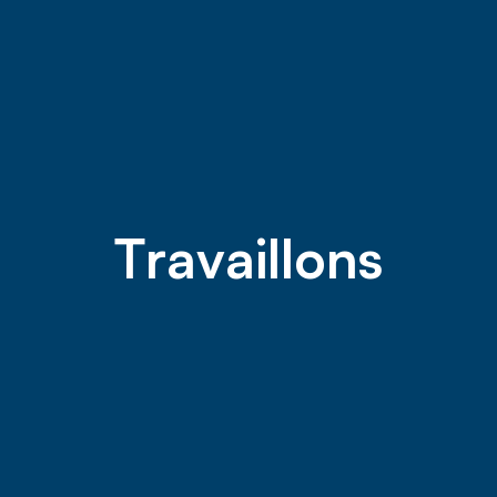
T
r
a
v
a
i
l
l
o
n
s