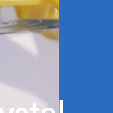
y
s
t
a
l