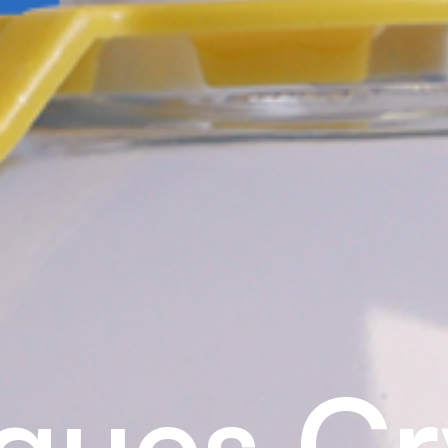
q
u
e
s
C
r