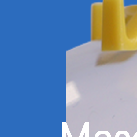
M
a
s