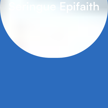
S
e
r
i
n
g
u
e
E
p
i
f
a
i
t
h